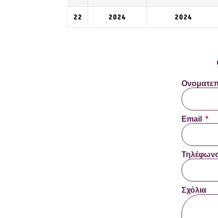
22
2024
2024
Ονοματε
Email
Τηλέφων
Σχόλια