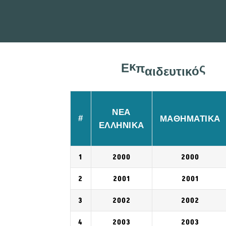
ι
τ
κ
υ
ό
Ε
κ
π
α
ι
δ
ε
ς
ΝΕΑ
#
ΜΑΘΗΜΑΤΙΚΑ
ΕΛΛΗΝΙΚΑ
1
2000
2000
2
2001
2001
3
2002
2002
4
2003
2003