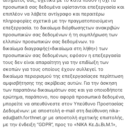
αιτήματός σας, σχετικά με το κατά πόσον ή όχι τα
προσωπικά σας δεδομένα υφίστανται επεξεργασία και
επιπλέον να λάβετε αντίγραφο και περαιτέρω
πληροφορίες σχετικά με την πραγματοποιούμενη
επεξεργασία. το δικαίωμα διόρθωσηςτων ανακριβών
προσωπικών σας δεδομένων ή τη συμπλήρωση των
ελλιπών προσωπικών σας δεδομένων. το
δικαίωμα διαγραφής(«δικαίωμα στη λήθη») των
προσωπικών σας δεδομένων, εφόσον η επεξεργασία
τους δεν είναι απαραίτητη για την επιδίωξη των
σκοπών για τους οποίους έχουν συλλεγεί. το
δικαίωμα περιορισμού της επεξεργασίαςσε περίπτωση
αμφισβήτησης της ακρίβειας αυτών. Για την άσκηση
των παραπάνω δικαιωμάτων σας και για οποιοδήποτε
ερώτημα, παράπονο, που αφορά προσωπικά δεδομένα,
μπορείτε να απευθύνεστε στον Υπεύθυνο Προστασίας
Δεδομένων: με αποστολή e-mail στη διεύθυνση nika-
edu@ath.forthnet.gr με αποστολή σχετικής επιστολής,
με την ένδειξη “GDPR”, προς το «ΝΙΚΑ Κε.Δι.Βι.Μ.1»,