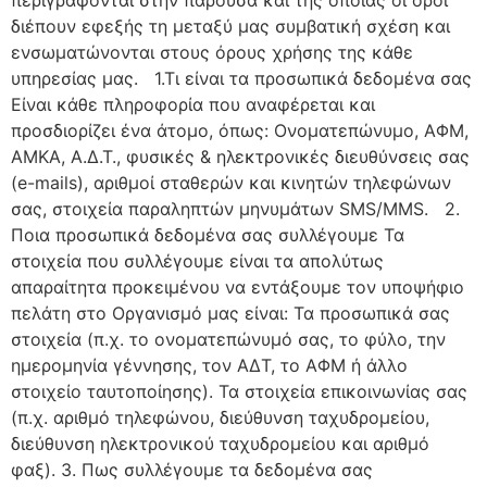
περιγράφονται στην παρούσα και της οποίας οι όροι
διέπουν εφεξής τη μεταξύ μας συμβατική σχέση και
ενσωματώνονται στους όρους χρήσης της κάθε
υπηρεσίας μας. 1.Τι είναι τα προσωπικά δεδομένα σας
Είναι κάθε πληροφορία που αναφέρεται και
προσδιορίζει ένα άτομο, όπως: Ονοματεπώνυμο, ΑΦΜ,
ΑΜΚΑ, Α.Δ.Τ., φυσικές & ηλεκτρονικές διευθύνσεις σας
(e-mails), αριθμοί σταθερών και κινητών τηλεφώνων
σας, στοιχεία παραληπτών μηνυμάτων SMS/MMS. 2.
Ποια προσωπικά δεδομένα σας συλλέγουμε Τα
στοιχεία που συλλέγουμε είναι τα απολύτως
απαραίτητα προκειμένου να εντάξουμε τον υποψήφιο
πελάτη στο Οργανισμό μας είναι: Τα προσωπικά σας
στοιχεία (π.χ. το ονοματεπώνυμό σας, το φύλο, την
ημερομηνία γέννησης, τον ΑΔΤ, το ΑΦΜ ή άλλο
στοιχείο ταυτοποίησης). Τα στοιχεία επικοινωνίας σας
(π.χ. αριθμό τηλεφώνου, διεύθυνση ταχυδρομείου,
διεύθυνση ηλεκτρονικού ταχυδρομείου και αριθμό
φαξ). 3. Πως συλλέγουμε τα δεδομένα σας