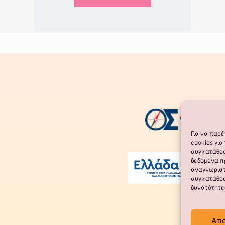
Για να παρ
cookies γι
συγκατάθεσ
δεδομένα π
αναγνωριστ
συγκατάθεσ
δυνατότητε
Απ