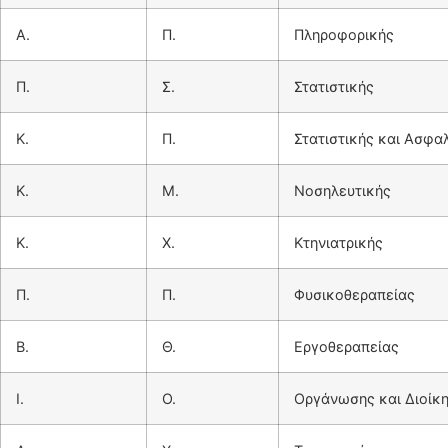
Α.
Π.
Πληροφορικής
Π.
Σ.
Στατιστικής
Κ.
Π.
Στατιστικής και Ασφα
Κ.
Μ.
Νοσηλευτικής
Κ.
Χ.
Κτηνιατρικής
Π.
Π.
Φυσικοθεραπείας
Β.
Θ.
Εργοθεραπείας
Ι.
Ο.
Οργάνωσης και Διοίκ