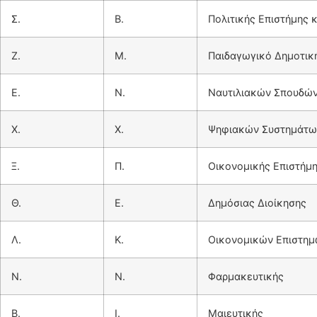
Σ.
Β.
Πολιτικής Επιστήμης 
Ζ.
Μ.
Παιδαγωγικό Δημοτικ
Ε.
Ν.
Ναυτιλιακών Σπουδώ
Χ.
Χ.
Ψηφιακών Συστημάτω
Ξ.
Π.
Οικονομικής Επιστήμ
Θ.
Ε.
Δημόσιας Διοίκησης
Λ.
Κ.
Οικονομικών Επιστη
Ν.
Ν.
Φαρμακευτικής
Β.
Ι.
Μαιευτικής