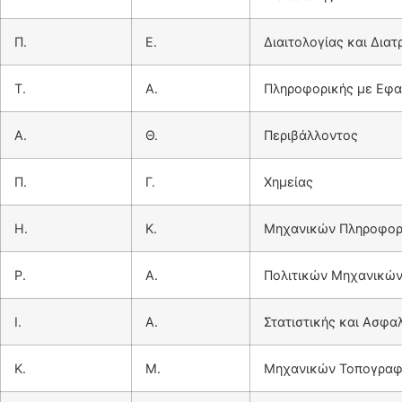
Π.
Ε.
Διαιτολογίας και Δια
Τ.
Α.
Πληροφορικής με Εφαρ
Α.
Θ.
Περιβάλλοντος
Π.
Γ.
Χημείας
Η.
Κ.
Μηχανικών Πληροφορι
Ρ.
Α.
Πολιτικών Μηχανικώ
Ι.
Α.
Στατιστικής και Ασφα
Κ.
Μ.
Μηχανικών Τοπογραφί