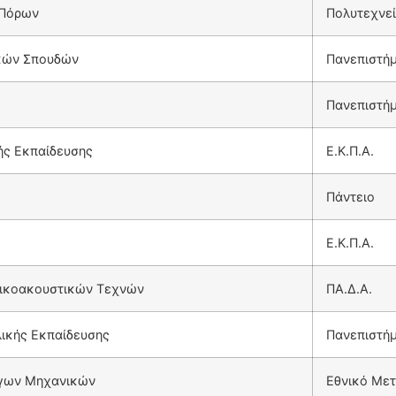
 Πόρων
Πολυτεχνεί
κών Σπουδών
Πανεπιστή
Πανεπιστήμ
ής Εκπαίδευσης
Ε.Κ.Π.Α.
Πάντειο
Ε.Κ.Π.Α.
τικοακουστικών Τεχνών
ΠΑ.Δ.Α.
ικής Εκπαίδευσης
Πανεπιστήμ
γων Μηχανικών
Εθνικό Μετ