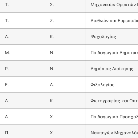
Τ.
Σ.
Μηχανικών Ορυκτών
Τ.
Ζ.
Διεθνών και Ευρωπαϊ
Δ.
Κ.
Ψυχολογίας
M.
Ν.
Παιδαγωγικό Δημοτικ
P.
Ν.
Δημόσιας Διοίκησης
E.
Α.
Φιλολογίας
Δ.
Κ.
Φωτογραφίας και Οπ
Α.
Χ.
Παιδαγωγικό Προσχολ
Π.
Χ.
Ναυπηγών Μηχανολό