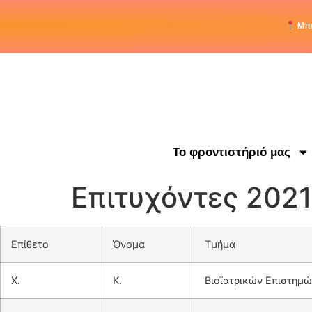
στο
περιεχόμενο
Μπε
Το φροντιστήριό μας
Επιτυχόντες 202
Επίθετο
Όνομα
Τμήμα
Χ.
Κ.
Βιοϊατρικών Επιστημ