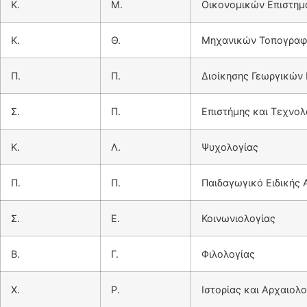
Κ.
Μ.
Οικονομικών Επιστη
Κ.
Θ.
Μηχανικών Τοπογραφί
Π.
Π.
Διοίκησης Γεωργικών
Σ.
Π.
Επιστήμης και Τεχνο
Κ.
Λ.
Ψυχολογίας
Π.
Π.
Παιδαγωγικό Ειδικής
Σ.
Ε.
Κοινωνιολογίας
Β.
Γ.
Φιλολογίας
Χ.
Ρ.
Ιστορίας και Αρχαιολο