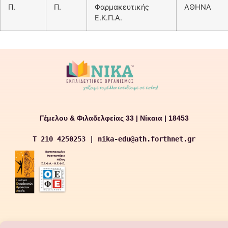
Π.
Π.
Φαρμακευτικής
ΑΘΗΝΑ
Ε.Κ.Π.Α.
Γέμελου & Φιλαδελφείας 33 | Νίκαια | 18453
T 210 4250253 | nika-edu@ath.forthnet.gr