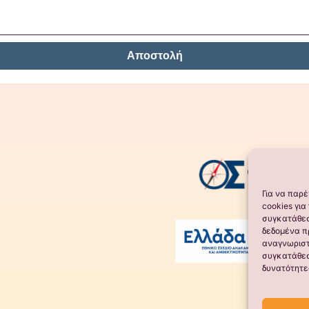
Αποστολή
Για να παρ
cookies γι
συγκατάθεσ
δεδομένα π
αναγνωριστ
συγκατάθεσ
δυνατότητε