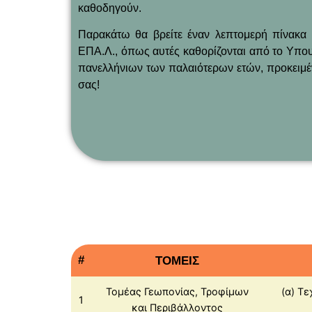
καθοδηγούν.
Παρακάτω θα βρείτε έναν λεπτομερή πίνακα π
ΕΠΑ.Λ., όπως αυτές καθορίζονται από το Υπου
πανελλήνιων των παλαιότερων ετών, προκειμέν
σας!
#
ΤΟΜΕΙΣ
Τομέας Γεωπονίας, Τροφίμων
(α) Τ
1
και Περιβάλλοντος