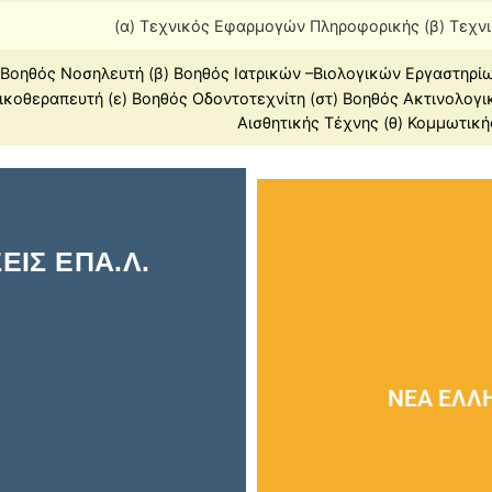
(α) Τεχνικός Εφαρμογών Πληροφορικής (β) Τεχνι
 Βοηθός Νοσηλευτή (β) Βοηθός Ιατρικών –Βιολογικών Εργαστηρί
ικοθεραπευτή (ε) Βοηθός Οδοντοτεχνίτη (στ) Βοηθός Ακτινολογι
Αισθητικής Τέχνης (θ) Κομμωτικ
ΙΣ ΕΠΑ.Λ.
ΝΕΑ ΕΛΛ
Εκπαιδευ