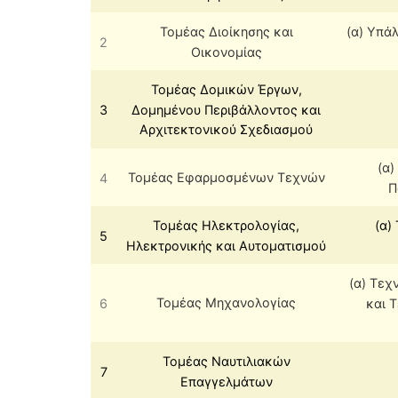
Τομέας Διοίκησης και
(α) Υπά
2
Οικονομίας
Τομέας Δομικών Έργων,
3
Δομημένου Περιβάλλοντος και
Αρχιτεκτονικού Σχεδιασμού
(α)
4
Τομέας Εφαρμοσμένων Τεχνών
Π
Τομέας Ηλεκτρολογίας,
(α)
5
Ηλεκτρονικής και Αυτοματισμού
(α) Τε
6
Τομέας Μηχανολογίας
και 
Τομέας Ναυτιλιακών
7
Επαγγελμάτων