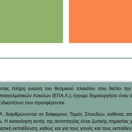
οντας πλήρη γνώση του θεσμικού πλαισίου που διέπει την
παγγελματικών Λυκείων (ΕΠΑ.Λ.), έχουμε δημιουργήσει έναν 
 Ειδικοτήτων που προσφέρονται.
Λ. διαρθρώνονται σε διάφορους Τομείς Σπουδών, καθένας απ
 Η κατανόηση αυτής της αντιστοιχίας είναι ζωτικής σημασίας γ
ική εκπαίδευση, καθώς και για τους γονείς και τους εκπαιδευ