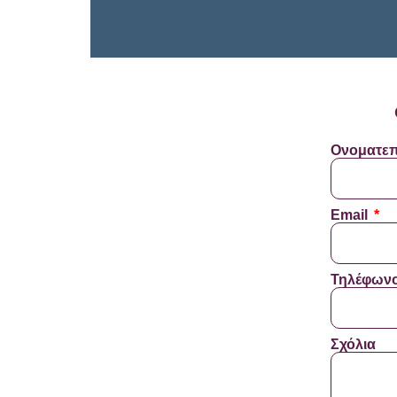
Ονοματε
Email
Τηλέφων
Σχόλια