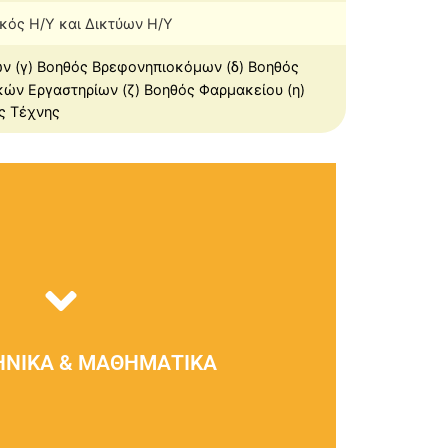
κός Η/Υ και Δικτύων Η/Υ
ων (γ) Βοηθός Βρεφονηπιοκόμων (δ) Βοηθός
κών Εργαστηρίων (ζ) Βοηθός Φαρμακείου (η)
ής Τέχνης
Δείτε τα ΕΔΩ!
ΗΝΙΚΑ & ΜΑΘΗΜΑΤΙΚΑ
τικός Οργανισμός ΝΙΚΑ