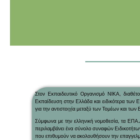
Περισσότερα
Στον Εκπαιδευτικό Οργανισμό ΝΙΚΑ, διαθέτ
Εκπαίδευση στην Ελλάδα και ειδικότερα των Ε
για την αντιστοιχία μεταξύ των Τομέων και των
Σύμφωνα με την ελληνική νομοθεσία, τα ΕΠΑ.
περιλαμβάνει ένα σύνολο συναφών Ειδικοτήτων.
που επιθυμούν να ακολουθήσουν την επαγγελματ