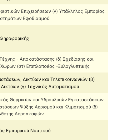
υριστικών Επιχειρήσεων (γ) Υπάλληλος Εμπορίας
Συστημάτων Εφοδιασμού
πληροφορικής
Τέχνης - Αποκατάστασης (δ) Σχεδίασης και
ώρων (στ) Επιπλοποιίας –Ξυλογλυπτικής
στάσεων, Δικτύων και Τηλεπικοινωνιών (β)
Δικτύων (γ) Τεχνικός Αυτοματισμού
νικός Θερμικών και Υδραυλικών Εγκαταστάσεων
στάσεων Ψύξης Αερισμού και Κλιματισμού (δ)
υνθέτης Αεροσκαφών
κός Εμπορικού Ναυτικού