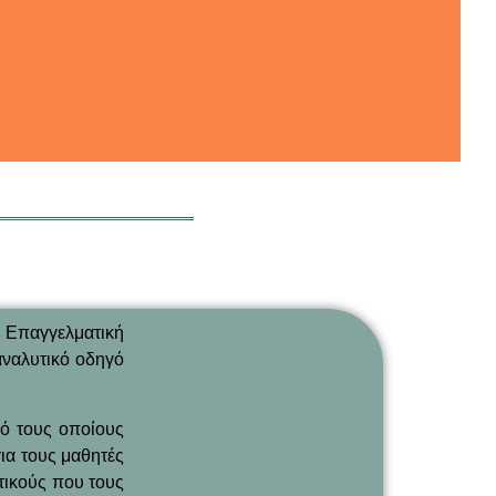
Περισσότερα
 Επαγγελματική
αναλυτικό οδηγό
ό τους οποίους
ια τους μαθητές
τικούς που τους